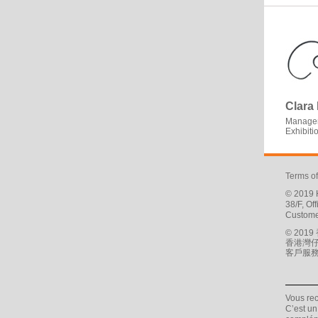
Clara
Manager
Exhibit
Terms o
© 2019 H
38/F, O
Custome
© 20
香港灣仔
客戶服務專線
Vous re
C’est un