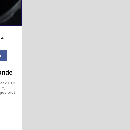
 &
e
onde
ck Fair.
te,
ies prêt-