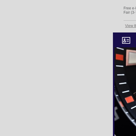
Free e
Fair (3
View t