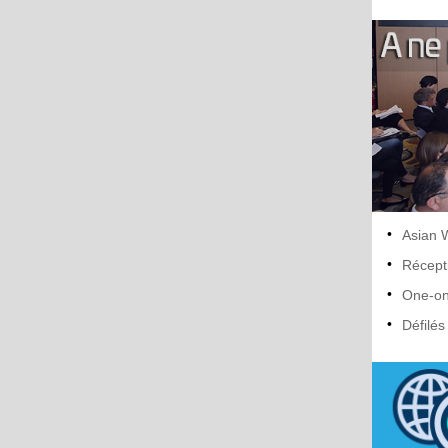
•
Asian 
•
Récept
•
One-on
•
Défilé