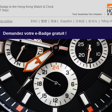
-Badge to the Hong Kong Watch & Clock
-7 Sep)
his online
ENG
|
繁體
|
简体
|
Español
|
日本語
|
한국의
|
Tiếng Vi
Demandez votre e-Badge gratuit !