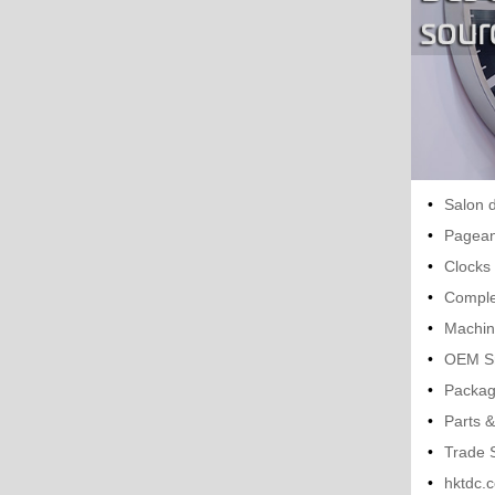
•
Salon d
•
Pagean
•
Clocks
•
Comple
•
Machin
•
OEM S
•
Packag
•
Parts 
•
Trade 
•
hktdc.