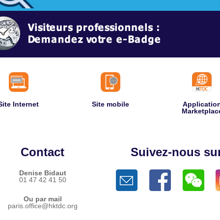
Site Internet
Site mobile
Applicatio
Marketplac
Contact
Suivez-nous su
Denise Bidaut
01 47 42 41 50
Ou par mail
paris.office@hktdc.org