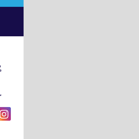
n
e
r