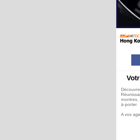
Vot
Découvre
Réunissan
montres, 
à-porter.
A vos ag