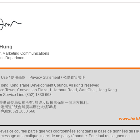
 Hung
, Marketing Communications
ions Department
f Use
/
使用條款
Privacy Statement
/
私隠政策聲明
ong Kong Trade Development Council. All rights reserved.
ffice Tower, Convention Plaza, 1 Harbour Road, Wan Chai, Hong Kong
r Service Line:(852) 1830 668
19 香港貿發局版權所有, 對違反版權者保留一切追索權利。
港灣道1號會展廣場辦公大樓38樓
:(852) 1830 668
www.hktd
cevez ce courriel parce que vos coordonnées sont dans la base de données du H
 message automatique, merci de ne pas y répondre. Pour tout renseignement