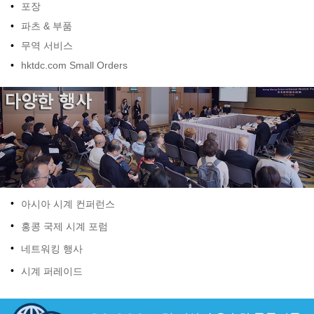
•
포장
•
파츠 & 부품
•
무역 서비스
•
hktdc.com Small Orders
•
아시아 시계 컨퍼런스
•
홍콩 국제 시계 포럼
•
네트워킹 행사
•
시계 퍼레이드