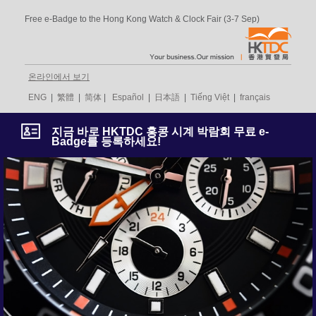
Free e-Badge to the Hong Kong Watch & Clock Fair (3-7 Sep)
온라인에서 보기
ENG
|
繁體
|
简体
|
Español
|
日本語
|
Tiếng Việt
|
français
지금 바로 HKTDC 홍콩 시계 박람회 무료 e-
Badge를 등록하세요!