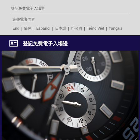
登記免費電子入場證
完整電郵內容
Eng
|
简体
|
Español
|
日本語
|
한국의
|
Tiếng Việt
|
français
登記免費電子入場證