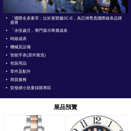
•
「國際名表薈萃」位於展覽廳3C-E，為亞洲尊貴國際鐘表品牌
盛會
•
「永恆歲月」專門展示華麗成表
•
時鐘成表
•
機械及設備
•
智能手表(原件製造)
•
包裝用品
•
零件及配件
•
商貿服務
•
貿發網小批量採購專區
展品預覽