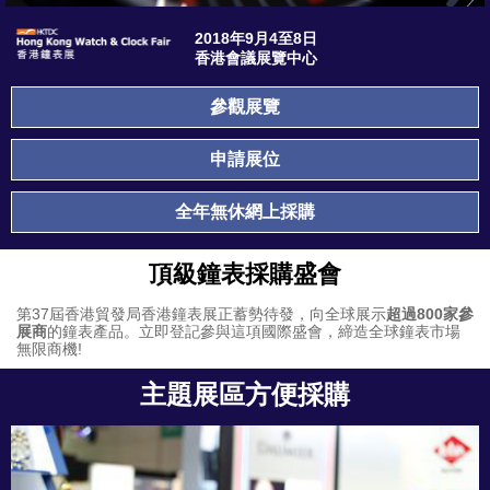
2018年9月4至8日
香港會議展覽中心
參觀展覽
申請展位
全年無休網上採購
頂級鐘表採購盛會
第37屆香港貿發局香港鐘表展
正蓄勢待發，向全球展示
超過800家參
展商
的鐘表產品。立即登記參與這項國際盛會，締造全球鐘表市場
無限商機!
主題展區方便採購