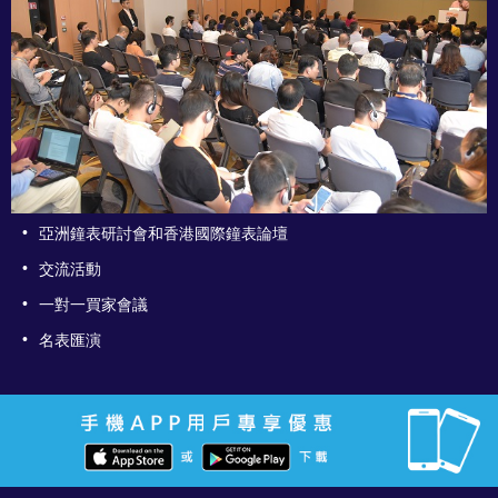
•
亞洲鐘表研討會和香港國際鐘表論壇
•
交流活動
•
一對一買家會議
•
名表匯演