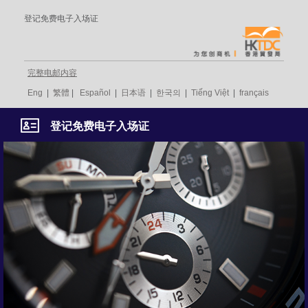
登记免费电子入场证
完整电邮内容
Eng
|
繁體
|
Español
|
日本语
|
한국의
|
Tiếng Việt
|
français
登记免费电子入场证