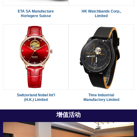
ETA SA Manufacture
HK Watchbands Corp.,
Horlogere Suisse
Limited
Switzerland Nobel Int'l
Time Industrial
(H.K.) Limited
Manufactory Limited
增值活动