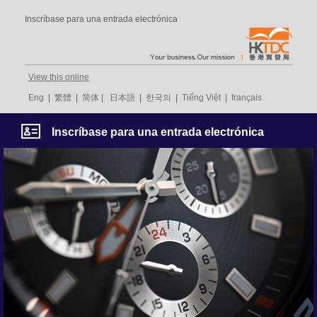
Inscríbase para una entrada electrónica
View this online
Eng
|
繁體
|
简体
|
日本語
|
한국의
|
Tiếng Việt
|
français
Inscríbase para una entrada electrónica